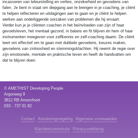
incasseren van teleurstelling en verlies, onzekerheid en gevoelens van
falen. Je bent in staat om diepgang aan te brengen in je coaching, je cliënt
te helpen reflecteren en uitdagingen aan te gaan en je cliënt te helpen
werken aan onderliggende oorzaken van problemen die hij ervaart.
Verder kun je je cliënten coachen in het beïnvloeden van zijn of haar
gevoelsleven, het mentaal gezond, in balans en fit blijven én hem of haar
instrumenten meegeven voor zelfkennis en zelf-coaching daarin. De cliënt
leert om effectief om te gaan met dubbele gevoelens, keuzes maken,
gevoelens van zinloosheid en stemmingsklachten. Hij neemt de regie over
zijn emotionele, mentale en praktische leven en heeft de handvatten om
dat te blijven doen.
© AMETHIST Developing People
Argonweg 9
3812 RB Amersfoort
033 - 737 01 82
Contact
Annuleringsregeling
Algemene voorwaarden
Klachtencommissie
Privacyverklaring