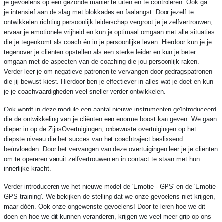
je gevoelens op een gezonde manier te uiten en te controleren. Ook ga
je intensief aan de slag met blokkades en faalangst. Door jezelf te
ontwikkelen richting persoonlijk leiderschap vergroot je je zelfvertrouwen,
ervaar je emotionele vrijheid en kun je optimaal omgaan met alle situaties
die je tegenkomt als coach én in je persoonlijke leven. Hierdoor kun je je
tegenover je cliënten opstellen als een sterke leider en kun je beter
omgaan met de aspecten van de coaching die jou persoonlijk raken.
Verder leer je om negatieve patronen te vervangen door gedragspatronen
die jij bewust kiest. Hierdoor ben je effectiever in alles wat je doet en kun
je je coachvaardigheden veel sneller verder ontwikkelen.
Ook wordt in deze module een aantal nieuwe instrumenten geïntroduceerd
die de ontwikkeling van je cliënten een enorme boost kan geven. We gaan
dieper in op de ZijnsOvertuigingen, onbewuste overtuigingen op het
diepste niveau die het succes van het coachtraject beslissend
beïnvloeden. Door het vervangen van deze overtuigingen leer je je cliënten
om te opereren vanuit zelfvertrouwen en in contact te staan met hun
innerlijke kracht.
Verder introduceren we het nieuwe model de 'Emotie - GPS' en de 'Emotie-
GPS training'. We bekijken de stelling dat we onze gevoelens niet krijgen,
maar dóén. Ook onze ongewenste gevoelens! Door te leren hoe we dit
doen en hoe we dit kunnen veranderen, krijgen we veel meer grip op ons