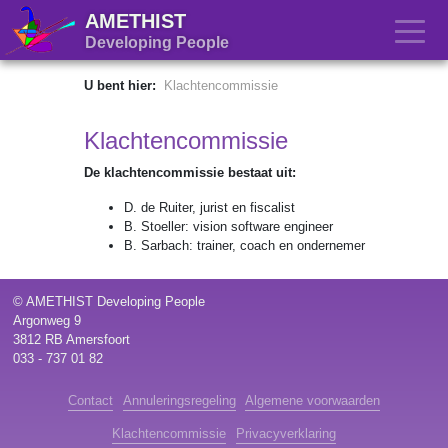
AMETHIST
Developing People
U bent hier:
Klachtencommissie
Klachtencommissie
De klachtencommissie bestaat uit:
D. de Ruiter, jurist en fiscalist
B. Stoeller: vision software engineer
B. Sarbach: trainer, coach en ondernemer
© AMETHIST Developing People
Argonweg 9
3812 RB Amersfoort
033 - 737 01 82
Contact
Annuleringsregeling
Algemene voorwaarden
Klachtencommissie
Privacyverklaring