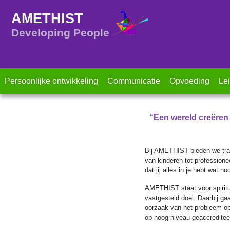
AMETHIST
Developing People
Persoonlijke ontwikkeling
Communicatie
Opvoeding
Le
“Een wereld creëren w
Bij AMETHIST bieden we trai
van kinderen tot professionee
dat jij alles in je hebt wat n
AMETHIST staat voor spiritua
vastgesteld doel. Daarbij ga
oorzaak van het probleem op 
op hoog niveau geaccreditee