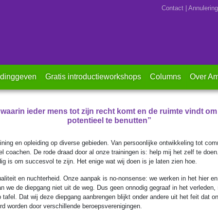
Contact
|
Annulering
idinggeven
Gratis introductieworkshops
Columns
Over Am
aarin ieder mens tot zijn recht komt en de ruimte vindt om 
potentieel te benutten”
ning en opleiding op diverse gebieden. Van persoonlijke ontwikkeling tot co
l coachen. De rode draad door al onze trainingen is: help mij het zelf te doen.
odig is om succesvol te zijn. Het enige wat wij doen is je laten zien hoe.
liteit en nuchterheid. Onze aanpak is no-nonsense: we werken in het hier en 
an we de diepgang niet uit de weg. Dus geen onnodig gegraaf in het verleden,
tafel. Dat wij deze diepgang aanbrengen blijkt onder andere uit het feit dat o
rd worden door verschillende beroepsverenigingen.