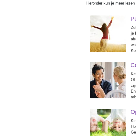
Hieronder kun je meer leze
Pe
Ze
je
af
wa
Ko
C
Ke
Of
zi
En
ta
O
Ki
Ho
Ge