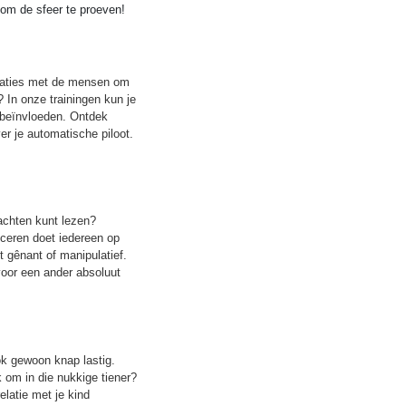
om de sfeer te proeven!
relaties met de mensen om
 In onze trainingen kun je
 beïnvloeden. Ontdek
er je automatische piloot.
dachten kunt lezen?
niceren doet iedereen op
t gênant of manipulatief.
voor een ander absoluut
ok gewoon knap lastig.
k om in die nukkige tiener?
latie met je kind