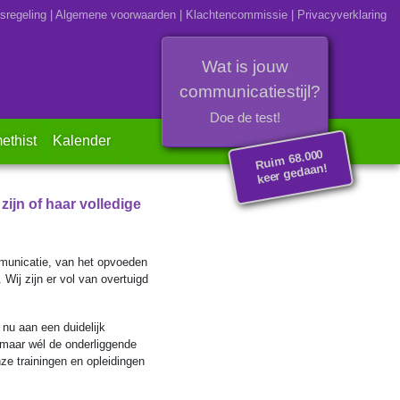
sregeling
|
Algemene voorwaarden
|
Klachtencommissie
|
Privacyverklaring
Wat is jouw
communicatiestijl?
Doe de test!
ethist
Kalender
Rui
m 68.000
keer gedaan!
zijn of haar volledige
mmunicatie, van het opvoeden
 Wij zijn er vol van overtuigd
nu aan een duidelijk
 maar wél de onderliggende
nze trainingen en opleidingen