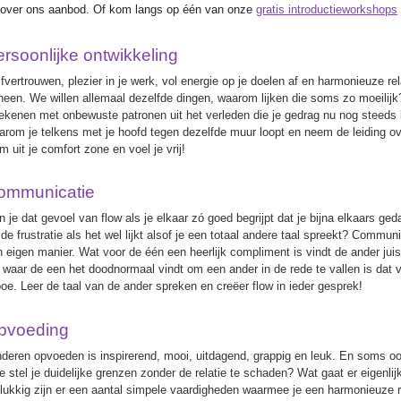
n over ons aanbod. Of kom langs op één van onze
gratis introductieworkshops
rsoonlijke ontwikkeling
lfvertrouwen, plezier in je werk, vol energie op je doelen af en harmonieuze 
 heen. We willen allemaal dezelfde dingen, waarom lijken die soms zo moeilijk?
rekenen met onbewuste patronen uit het verleden die je gedrag nu nog steeds
arom je telkens met je hoofd tegen dezelfde muur loopt en neem de leiding ov
m uit je comfort zone en voel je vrij!
ommunicatie
n je dat gevoel van flow als je elkaar zó goed begrijpt dat je bijna elkaars ge
 de frustratie als het wel lijkt alsof je een totaal andere taal spreekt? Commu
jn eigen manier. Wat voor de één een heerlijk compliment is vindt de ander juis
 waar de een het doodnormaal vindt om een ander in de rede te vallen is dat 
boe. Leer de taal van de ander spreken en creëer flow in ieder gesprek!
pvoeding
nderen opvoeden is inspirerend, mooi, uitdagend, grappig en leuk. En soms o
e stel je duidelijke grenzen zonder de relatie te schaden? Wat gaat er eigenlij
lukkig zijn er een aantal simpele vaardigheden waarmee je een harmonieuze re