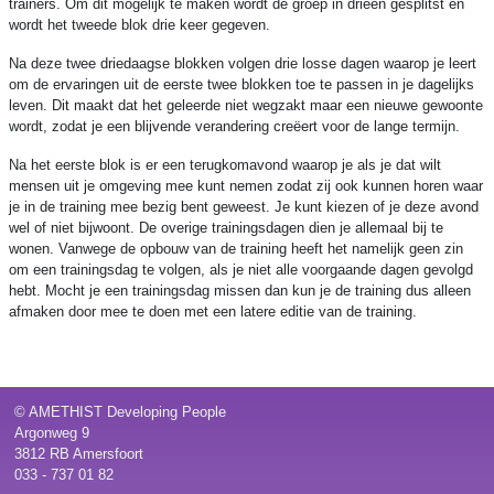
trainers. Om dit mogelijk te maken wordt de groep in drieën gesplitst en
wordt het tweede blok drie keer gegeven.
Na deze twee driedaagse blokken volgen drie losse dagen waarop je leert
om de ervaringen uit de eerste twee blokken toe te passen in je dagelijks
leven. Dit maakt dat het geleerde niet wegzakt maar een nieuwe gewoonte
wordt, zodat je een blijvende verandering creëert voor de lange termijn.
Na het eerste blok is er een terugkomavond waarop je als je dat wilt
mensen uit je omgeving mee kunt nemen zodat zij ook kunnen horen waar
je in de training mee bezig bent geweest. Je kunt kiezen of je deze avond
wel of niet bijwoont. De overige trainingsdagen dien je allemaal bij te
wonen. Vanwege de opbouw van de training heeft het namelijk geen zin
om een trainingsdag te volgen, als je niet alle voorgaande dagen gevolgd
hebt. Mocht je een trainingsdag missen dan kun je de training dus alleen
afmaken door mee te doen met een latere editie van de training.
© AMETHIST Developing People
Argonweg 9
3812 RB Amersfoort
033 - 737 01 82