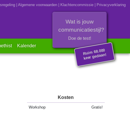
sregeling
|
Algemene voorwaarden
|
Klachtencommissie
|
Privacyverklaring
Wat is jouw
communicatiestijl?
Doe de test!
ethist
Kalender
Rui
m 68.000
keer gedaan!
Kosten
Workshop
Gratis!