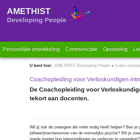
AMETHIST
Developing People
Persoonlijke ontwikkeling
Communicatie
Opvoeding
Le
U bent hier:
AMETHIST Developing People
»
Gratis introd
Coachopleiding voor Verloskundigen int
De Coachopleiding voor Verloskundig
tekort aan docenten.
Wil jij ook de zwangere die méér nodig heeft helpen? Ben je
(afweer)mechanismen van de menselijke psyche? Wil je zwa
goede manier hun teleurstellingen en verliezen te verwerken