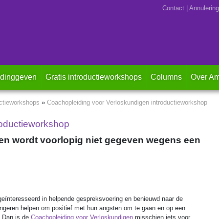
Contact
|
Annulering
(current)
idinggeven
Gratis introductieworkshops
Columns
Over Am
uctieworkshops
»
Coachopleiding voor Verloskundigen introductieworkshop
roductieworkshop
en wordt voorlopig niet gegeven wegens een
 geïnteresseerd in helpende gespreksvoering en benieuwd naar de
ngeren helpen om positief met hun angsten om te gaan en op een
? Dan is de
Coachopleiding voor Verloskundigen
misschien iets voor