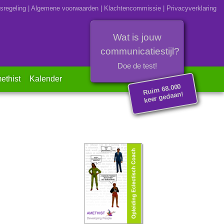
sregeling
|
Algemene voorwaarden
|
Klachtencommissie
|
Privacyverklaring
Wat is jouw
communicatiestijl?
Doe de test!
ethist
Kalender
Rui
m 68.000
keer gedaan!