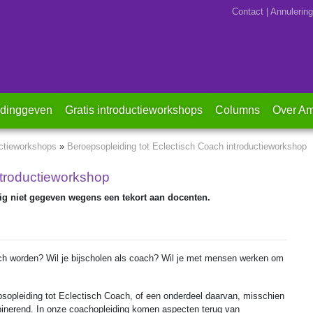
Contact
|
Annulering
(current)
idinggeven
Gratis introductieworkshops
Columns
Over Am
uctieworkshops
»
Beroepsopleiding tot Eclectisch Coach introductieworkshop
ntroductieworkshop
ig niet gegeven wegens een tekort aan docenten.
ch worden? Wil je bijscholen als coach? Wil je met mensen werken om
sopleiding tot Eclectisch Coach, of een onderdeel daarvan, misschien
ombinerend. In onze coachopleiding komen aspecten terug van