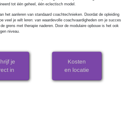
eerd tot één geheel, één eclectisch model.
dan het aanleren van standaard coachtechnieken. Doordat de opleiding
hoe veel je wilt leren: van waardevolle coachvaardigheden om je succes
e de grens met therapie naderen. Door de modulaire opbouw is het ook
igen niveau.
rijf je
Kosten
rect in
en locatie