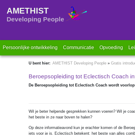
AMETHIST
Developing People
Persoonlijke ontwikkeling
Communicatie
Opvoeding
Le
U bent hier:
AMETHIST Developing People
»
Gratis introd
Beroepsopleiding tot Eclectisch Coach i
De Beroepsopleiding tot Eclectisch Coach wordt voorlop
Wil je beter helpende gesprekken kunnen voeren? Wil je coa
het beste in ze naar boven te halen?
Op deze informatieavond kun je erachter komen of de Beroep
iets voor je is. Eclectisch betekent: het beste van alles c